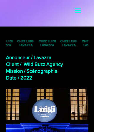
Annonceur / Lavazza
Client / Wild Buzz Agency
Mission / Scénographie
Date /
2022